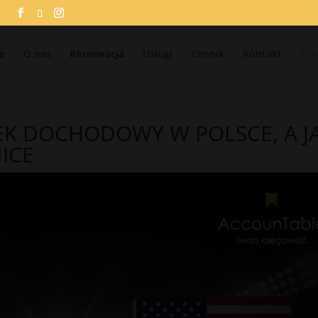
e
O nas
Rezerwacja
Usługi
Cennik
Kontakt
Ofe
EK DOCHODOWY W POLSCE, A J
ICE