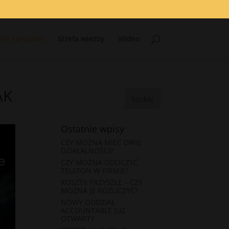
rty specjalne
Strefa wiedzy
Wideo
AK
Ostatnie wpisy
CZY MOŻNA MIEĆ DWIE
DZIAŁALNOŚCI?
CZY MOŻNA ODLICZYĆ
TELEFON W FIRMIE?
KOSZTY PRZYSZŁE – CZY
MOŻNA JE ROZLICZYĆ?
NOWY ODDZIAŁ
ACCOUNTABLE JUŻ
OTWARTY