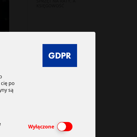
SPRZĘT NA RATY, A
KSIĘGOWOŚĆ
o
 cię po
yny są
e
Włącz lub wyłącz ciasteczka
Wyłączone