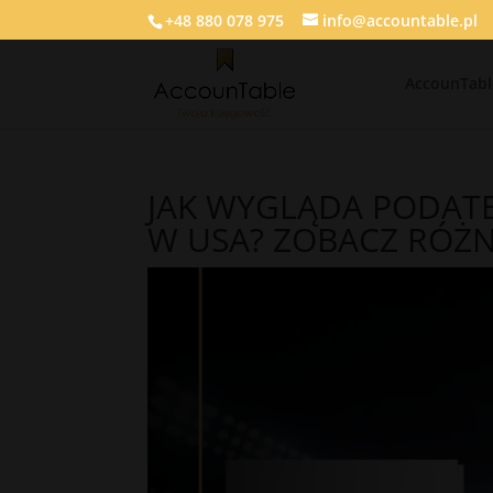
+48 880 078 975
info@accountable.pl
AccounTabl
JAK WYGLĄDA PODAT
W USA? ZOBACZ RÓŻN