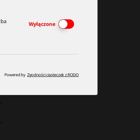
zba
Włącz lub wyłącz ciasteczka
Wyłączone
Powered by
Zgodności ciasteczek z RODO
każda
ać
ak