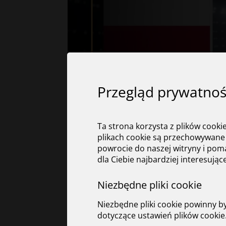
Przegląd prywatnoś
Ta strona korzysta z plików cooki
plikach cookie są przechowywane 
powrocie do naszej witryny i pom
dla Ciebie najbardziej interesując
📌
POLSKA
W Polsce obowiązuje dość przejrzysty system
Niezbędne pliki cookie
✔️ Skala podatkowa:
– 12% dla dochodów do 120 000 zł
Niezbędne pliki cookie powinny b
– 32% dla nadwyżki powyżej tej kwoty
dotyczące ustawień plików cookie
✔️ Alternatywne formy opodatkowania: